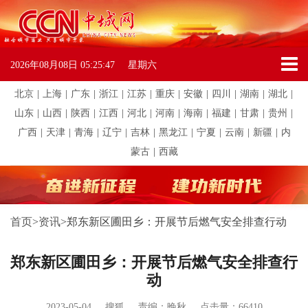
2026年08月08日
05:25:47
星期六
北京
|
上海
|
广东
|
浙江
|
江苏
|
重庆
|
安徽
|
四川
|
湖南
|
湖北
|
山东
|
山西
|
陕西
|
江西
|
河北
|
河南
|
海南
|
福建
|
甘肃
|
贵州
|
广西
|
天津
|
青海
|
辽宁
|
吉林
|
黑龙江
|
宁夏
|
云南
|
新疆
|
内
蒙古
|
西藏
首页
>
资讯
>
郑东新区圃田乡：开展节后燃气安全排查行动
郑东新区圃田乡：开展节后燃气安全排查行
动
2023-05-04
搜狐
责编：晚秋
点击量：66410