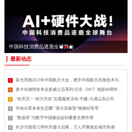
中国科技消费品逐鹿全球舞台
最新动态
富光亮相2023年中国航天大会，携手中国航天共推技术与文化创新
1
麦卡伦倾情发布全新威士忌系列 纪念《007》电影60周年单一麦芽威士忌
2
“欢庆五一·助力兴农”志愿服务活动 中建-大成山东公司
3
共创火星未来生态圈 “萤火实验室”格物叩苍穹
4
“数据库”为数字中国建设起到重要支撑作用
5
长沙方圆荟12周年庆盛大启幕，万人齐聚掀起城市热潮
6