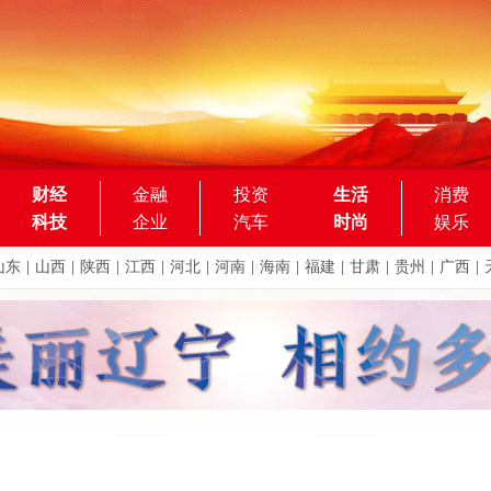
财经
金融
投资
生活
消费
科技
企业
汽车
时尚
娱乐
山东
|
山西
|
陕西
|
江西
|
河北
|
河南
|
海南
|
福建
|
甘肃
|
贵州
|
广西
|