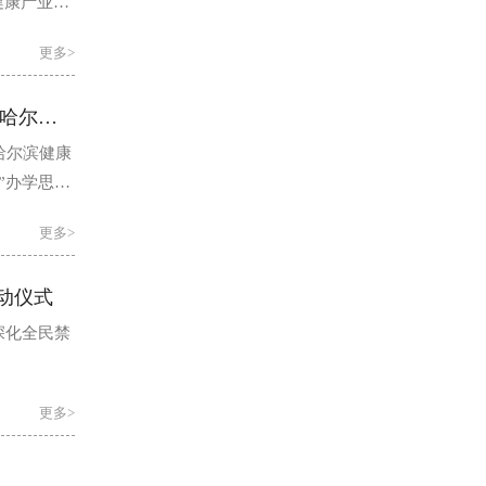
健康产业人
更多>
以社团赋能成长 以技能筑梦未来——哈尔滨健康职业学院第二课堂建设成效显著
哈尔滨健康
”办学思
+康复四大
更多>
启动仪式
深化全民禁
更多>