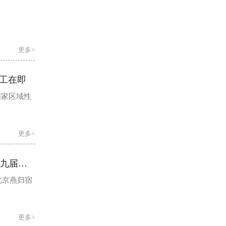
更多>
工在即
国家区域性
更多>
北京燕归宿生物科技有限公司董事长张晓燕受邀出席2025华夏企业家年会暨第九届品牌人物盛典
北京燕归宿
更多>