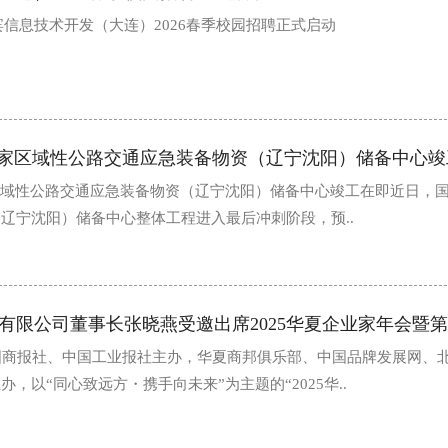
nt | 艾宾信息技术开发（大连）2026春季校园招聘正式启动
国家区域性公路交通应急装备物资（辽宁沈阳）储备中心竣
区域性公路交通应急装备物资（辽宁沈阳）储备中心竣工在即近日，
辽宁沈阳）储备中心整体工程进入最后冲刺阶段，预..
，由中国商报社、中国工业报社主办，华夏商邦俱乐部、中国品牌发展网、
，以“同心致远方・携手向未来”为主题的“2025华..