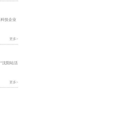
尖科技企业
更多>
行”沈阳站活
更多>