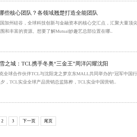
司有哪些核心团队？各领域翘楚打造全能团队
位于美国加州硅谷，全球科技创新与金融资本的核心交汇点，汇聚大量顶
和丰富的资源。想要了解Mutual妙趣艺总部位置在哪..
雪之城：TCL携手冬奥“三金王”周洋闪耀沈阳
林匹克全球合作伙伴TCL与沈阳龙之梦京东MALL共同举办的“冠军中国
，TCL实业全球产品营销总监陈桦，TCL实业中国营销..
2
3
下一页
尾页