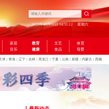
2026年08月08日
14:31:12
星期六
家居
教育
文艺
体育
音乐
健康
食品
母婴
天津
|
青海
|
辽宁
|
吉林
|
黑龙江
|
宁夏
|
云南
|
新疆
|
内蒙古
|
西藏
最新动态