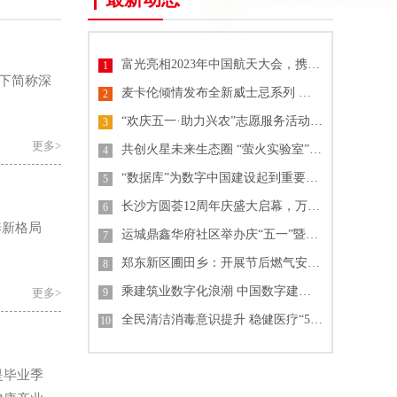
富光亮相2023年中国航天大会，携手中国航天共推技术与文化创新
1
以下简称深
麦卡伦倾情发布全新威士忌系列 纪念《007》电影60周年单一麦芽威士忌
2
“欢庆五一·助力兴农”志愿服务活动 中建-大成山东公司
3
更多>
共创火星未来生态圈 “萤火实验室”格物叩苍穹
4
“数据库”为数字中国建设起到重要支撑作用
5
长沙方圆荟12周年庆盛大启幕，万人齐聚掀起城市热潮
6
养新格局
运城鼎鑫华府社区举办庆“五一”暨“锦绣中华文化园”开园活动
7
郑东新区圃田乡：开展节后燃气安全排查行动
8
乘建筑业数字化浪潮 中国数字建筑峰会2023即将开幕
更多>
9
全民清洁消毒意识提升 稳健医疗“55护手节”倡导关注手卫生
10
是毕业季