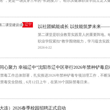
刺跑”，更是一场贯穿三年的“长跑接力”。哈尔滨健康职业学院立足大
2
辽宁
第二课堂是职业教育实践育人的重要阵地。
职业学院紧扣“教学围绕能力，学习蕴含实践
想，结合AI+康养、AI+护理、AI+口腔、AI
2026-6-22
智慧专业群建设布局..
 同心聚力 幸福辽中”沈阳市辽中区举行2026年禁种铲毒
禁毒工作总体部署，扎实推进2026年禁种铲毒专项治理工作，不断
毒安全防线，6月12日上午，在第39个国际禁毒日来..
大连）2026春季校园招聘正式启动