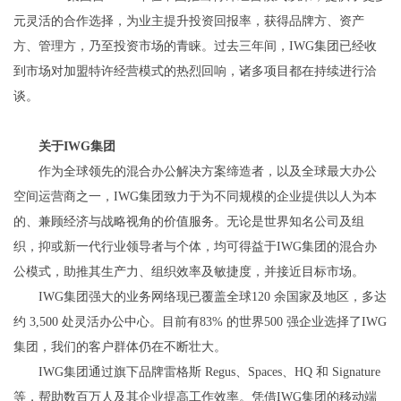
元灵活的合作选择，为业主提升投资回报率，获得品牌方、资产
方、管理方，乃至投资市场的青睐。过去三年间，IWG集团已经收
到市场对加盟特许经营模式的热烈回响，诸多项目都在持续进行洽
谈。
关于IWG集团
作为全球领先的混合办公解决方案缔造者，以及全球最大办公
空间运营商之一，IWG集团致力于为不同规模的企业提供以人为本
的、兼顾经济与战略视角的价值服务。无论是世界知名公司及组
织，抑或新一代行业领导者与个体，均可得益于IWG集团的混合办
公模式，助推其生产力、组织效率及敏捷度，并接近目标市场。
IWG集团强大的业务网络现已覆盖全球120 余国家及地区，多达
约 3,500 处灵活办公中心。目前有83% 的世界500 强企业选择了IWG
集团，我们的客户群体仍在不断壮大。
IWG集团通过旗下品牌雷格斯 Regus、Spaces、HQ 和 Signature
等，帮助数百万人及其企业提高工作效率。凭借IWG集团的移动端