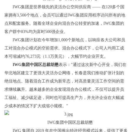
IWG集团是世界领先的灵活办公空间供应商 —— 在120多个国
家拥有3,500个地点，会员可以通过IWG集团应用程序访问所有的地
点和配套服务。随着全球企业向混合办公转变的加速，IWG集团的
客户群中83%均为富时500强企业。
IWG集团计划在今年增加1,000个新地点，以响应各大公司和员
工对混合办公模式的空前需求。混合办公模式下，公司人均用工成
本可缩减约76,273元（1.1万美元），大幅节约企业开支。
IWG集团中国区总裁胡懋
表示："通过这次新中心开业，我们在
华北地区建立了更强大灵活办公网络，长春是我们推动扩张计划的
绝佳地点。随着混合工作成为新常态，对高质量灵活工作空间的需
求继续飙升。越来越多的企业发现混合办公模式，不仅可以提升员
工福祉、减少碳足迹，同时也可提高生产力，并允许企业在大幅减
少成本的情况下扩大或缩小规模。"
IWG集团中国区总裁胡懋
IWG 集团自 2019 年在中国推出特许经营模式以来，提供了更多