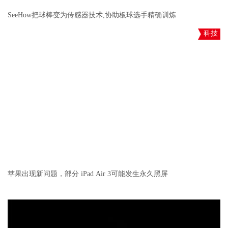
SeeHow把球棒变为传感器技术,协助板球选手精确训炼
科技
苹果出现新问题，部分 iPad Air 3可能发生永久黑屏