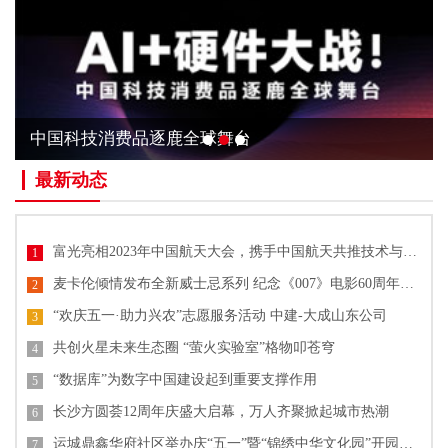
中国科技消费品逐鹿全球舞台
最新动态
富光亮相2023年中国航天大会，携手中国航天共推技术与文化创新
1
麦卡伦倾情发布全新威士忌系列 纪念《007》电影60周年单一麦芽威士忌
2
“欢庆五一·助力兴农”志愿服务活动 中建-大成山东公司
3
共创火星未来生态圈 “萤火实验室”格物叩苍穹
4
“数据库”为数字中国建设起到重要支撑作用
5
长沙方圆荟12周年庆盛大启幕，万人齐聚掀起城市热潮
6
运城鼎鑫华府社区举办庆“五一”暨“锦绣中华文化园”开园活动
7