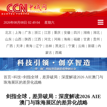
2026年08月08日
02:49:04
星期六
北京
|
上海
|
广东
|
浙江
|
江苏
|
重庆
|
安徽
|
四川
|
湖南
|
湖北
|
山东
|
山西
|
陕西
|
江西
|
河北
|
河南
|
海南
|
福建
|
甘肃
|
贵州
|
广西
|
天津
|
青海
|
辽宁
|
吉林
|
黑龙江
|
宁夏
|
云南
|
新疆
|
内
蒙古
|
西藏
首页
>
科技
>
剑指全球，差异破局：深度解读2026 AIE澳门与
珠海展区的差异化战略
剑指全球，差异破局：深度解读2026 AIE
澳门与珠海展区的差异化战略